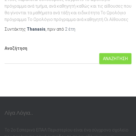
πρόγραμμα ανά τμήμα, ανά καθηγητή καθώς και τις αίθουσες που
θα γίνονται τα μαθήματα ανά τάξη και ειδικότητα Το Ωρολόγιο
πρόγραμμα Το Ωρολόγιο πρόγραμμα ανά καθηγητή Οι Αίθουσες
Συντάκτης
Thanasis
, πριν από
2 έτη
Αναζήτηση
ΑΝΑΖΉΤΗΣΗ
Λίγα Λόγια..
Το 2ο Εσπερινό ΕΠΑΛ Περιστερίου είναι ένα σύγχρονο σχολείο