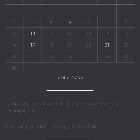
1
2
3
4
5
6
7
8
9
10
11
12
13
14
15
16
17
18
19
20
21
22
23
24
25
26
27
28
29
30
« Ιούν
Νοέ »
Σχεδιασμός - Διαχείριση-Συντήρηση: Χουστουλάκη Εύα,
Πληροφορικός
© 2o Eσπερινό ΕΠΑΛ Περιστερίου 2023-2024