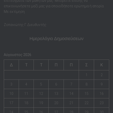
επιτεύγματα των μαθητών μας. Μπορείτε επίσης να
επικοινωνήσετε μαζί μας για οποιοδήποτε ερώτημα ή απορία.
Με εκτίμηση
Ζοπανιώτης Γ. Διευθυντής
Ημερολόγιο Δημοσιεύσεων
Αύγουστος 2026
Δ
Τ
Τ
Π
Π
Σ
Κ
1
2
3
4
5
6
7
8
9
10
11
12
13
14
15
16
17
18
19
20
21
22
23
24
25
26
27
28
29
30