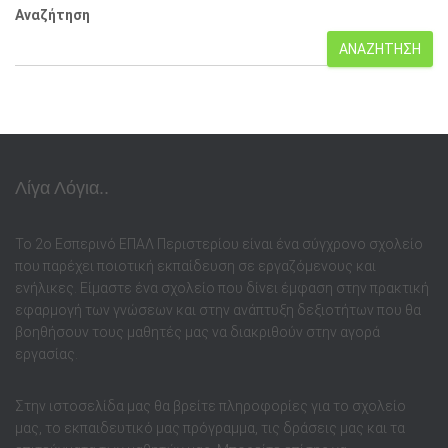
Αναζήτηση
ΑΝΑΖΉΤΗΣΗ
Λίγα Λόγια..
Το 2ο Εσπερινό ΕΠΑΛ Περιστερίου είναι ένα σύγχρονο σχολείο
που παρέχει ποιοτική εκπαίδευση σε εργαζόμενους και
ενήλικες. Είμαστε ένα σχολείο που δίνει έμφαση στην πρακτική
εφαρμογή των γνώσεων και στην ανάπτυξη δεξιοτήτων που θα
βοηθήσουν τους μαθητές μας να διακριθούν στην αγορά
εργασίας.
Στην ιστοσελίδα μας θα βρείτε πληροφορίες για το σχολείο
μας, το εκπαιδευτικό μας πρόγραμμα, τις δράσεις μας και τα