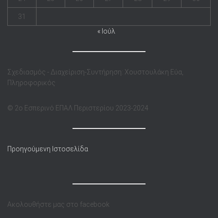
31
« Ιούλ
Σχεδιασμός - Διαχείριση-Συντήρηση: Χουστουλάκη Εύα,
Πληροφορικός
© 2o Eσπερινό ΕΠΑΛ Περιστερίου 2023-2024
Προηγούμενη Ιστοσελίδα
Ακολουθήστε μας στο facebook