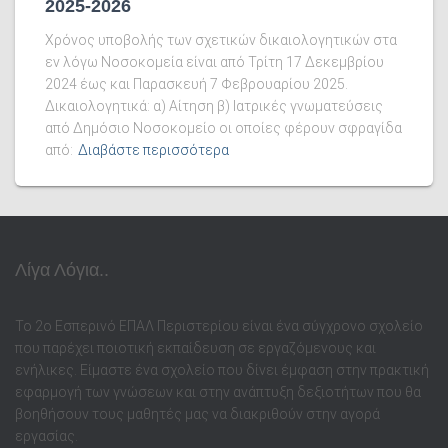
2025-2026
Χρόνος υποβολής των σχετικών δικαιολογητικών στα
εν λόγω Νοσοκομεία είναι από Τρίτη 17 Δεκεμβρίου
2024 έως και Παρασκευή 7 Φεβρουαρίου 2025.
Δικαιολογητικά: α) Αίτηση β) Ιατρικές γνωματεύσεις
από Δημόσιο Νοσοκομείο οι οποίες φέρουν σφραγίδα
από:
Διαβάστε περισσότερα
Λίγα Λόγια..
Το 2ο Εσπερινό ΕΠΑΛ Περιστερίου είναι ένα σύγχρονο σχολείο
που παρέχει ποιοτική εκπαίδευση σε εργαζόμενους και
ενήλικες. Είμαστε ένα σχολείο που δίνει έμφαση στην πρακτική
εφαρμογή των γνώσεων και στην ανάπτυξη δεξιοτήτων που θα
βοηθήσουν τους μαθητές μας να διακριθούν στην αγορά
εργασίας.