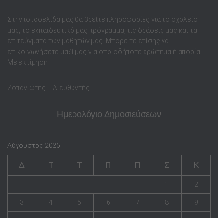
Στην ιστοσελίδα μας θα βρείτε πληροφορίες για το σχολείο
μας, το εκπαιδευτικό μας πρόγραμμα, τις δράσεις μας και τα
επιτεύγματα των μαθητών μας. Μπορείτε επίσης να
επικοινωνήσετε μαζί μας για οποιοδήποτε ερώτημα ή απορία.
Με εκτίμηση
Ζοπανιώτης Γ. Διευθυντής
Ημερολόγιο Δημοσιεύσεων
Αύγουστος 2026
Δ
Τ
Τ
Π
Π
Σ
Κ
1
2
3
4
5
6
7
8
9