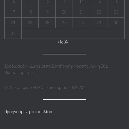
10
11
12
13
14
15
16
17
18
19
20
21
22
23
24
25
26
27
28
29
30
31
« Ιούλ
Σχεδιασμός - Διαχείριση-Συντήρηση: Χουστουλάκη Εύα,
Πληροφορικός
© 2o Eσπερινό ΕΠΑΛ Περιστερίου 2023-2024
Προηγούμενη Ιστοσελίδα