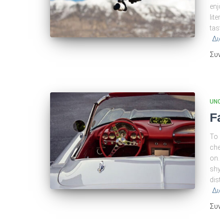
enj
lit
tas
Δι
Συ
UN
F
To 
che
on.
shy
dis
Δι
Συ