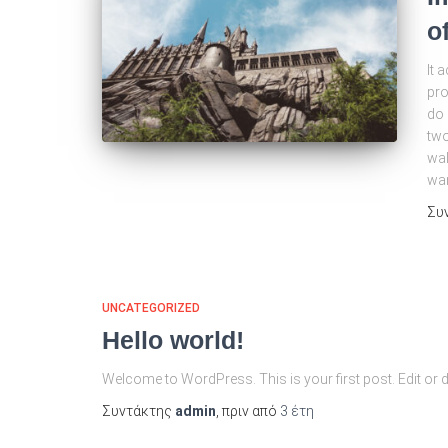
o
It 
pro
do 
two
wal
wa
Συ
UNCATEGORIZED
Hello world!
Welcome to WordPress. This is your first post. Edit or dele
Συντάκτης
admin
, πριν από
3 έτη