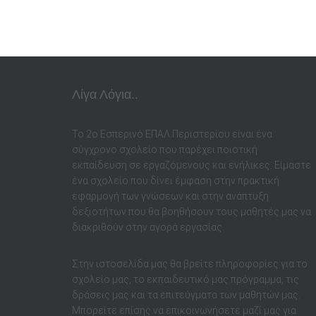
Λίγα Λόγια..
Το 2ο Εσπερινό ΕΠΑΛ Περιστερίου είναι ένα
σύγχρονο σχολείο που παρέχει ποιοτική
εκπαίδευση σε εργαζόμενους και ενήλικες. Είμαστε
ένα σχολείο που δίνει έμφαση στην πρακτική
εφαρμογή των γνώσεων και στην ανάπτυξη
δεξιοτήτων που θα βοηθήσουν τους μαθητές μας να
διακριθούν στην αγορά εργασίας.
Στην ιστοσελίδα μας θα βρείτε πληροφορίες για το
σχολείο μας, το εκπαιδευτικό μας πρόγραμμα, τις
δράσεις μας και τα επιτεύγματα των μαθητών μας.
Μπορείτε επίσης να επικοινωνήσετε μαζί μας για