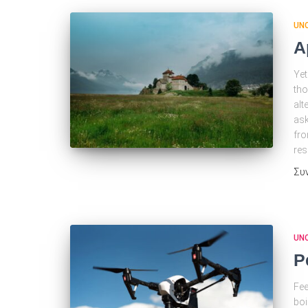
UN
A
Yet
tho
alt
ask
fro
res
Συ
UN
P
Fee
boi