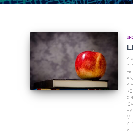
UN
Ε
Δι
Υπ
Εκ
ΑΝ
ΑΡ
ΚΩ
ΧΡ
ΙΩ
ΗΛ
ΜΗ
ΔΕ
ΑΓ