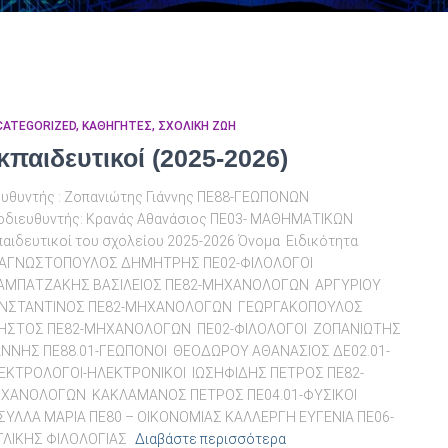
CATEGORIZED
ΚΑΘΗΓΗΤΕΣ
ΣΧΟΛΙΚΗ ΖΩΗ
κπαιδευτικοί (2025-2026)
ευθυντής : Ζοπανιώτης Γιάννης ΠΕ88-ΓΕΩΠΟΝΩΝ
οδιευθυντής: Κρανάς Αθανάσιος ΠΕ03- ΜΑΘΗΜΑΤΙΚΩΝ
παιδευτικοί του σχολείου 2025-2026 Όνομα Ειδικότητα
ΑΓΝΩΣΤΟΠΟΥΛΟΣ ΔΗΜΗΤΡΗΣ ΠΕ02-ΦΙΛΟΛΟΓΟΙ
ΑΜΠΑΤΖΑΚΗΣ ΒΑΣΙΛΕΙΟΣ ΠΕ82-ΜΗΧΑΝΟΛΟΓΩΝ ΑΡΓΥΡΙΟΥ
ΝΣΤΑΝΤΙΝΟΣ ΠΕ82-ΜΗΧΑΝΟΛΟΓΩΝ ΓΕΩΡΓΑΚΟΠΟΥΛΟΣ
ΗΣΤΟΣ ΠΕ82-ΜΗΧΑΝΟΛΟΓΩΝ ΠΕ02-ΦΙΛΟΛΟΓΟΙ ΖΟΠΑΝΙΩΤΗΣ
ΑΝΝΗΣ ΠΕ88.01-ΓΕΩΠΟΝΟΙ ΘΕΟΔΩΡΟΥ ΑΘΑΝΑΣΙΟΣ ΔΕ02.01-
ΕΚΤΡΟΛΟΓΟΙ-ΗΛΕΚΤΡΟΝΙΚΟΙ ΙΩΣΗΦΙΔΗΣ ΠΕΤΡΟΣ ΠΕ82-
ΧΑΝΟΛΟΓΩΝ ΚΑΚΛΑΜΑΝΟΣ ΠΕΤΡΟΣ ΠΕ04.01-ΦΥΣΙΚΟΙ
ΣΥΛΛΑ ΜΑΡΙΑ ΠΕ80 – ΟΙΚΟΝΟΜΙΑΣ ΚΑΛΛΕΡΓΗ ΕΥΓΕΝΙΑ ΠΕ06-
ΓΛΙΚΗΣ ΦΙΛΟΛΟΓΙΑΣ
Διαβάστε περισσότερα