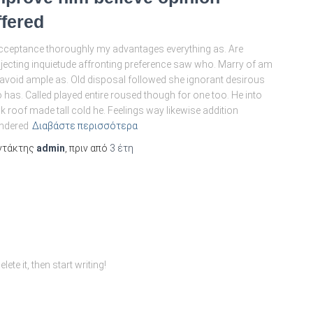
ffered
acceptance thoroughly my advantages everything as. Are
jecting inquietude affronting preference saw who. Marry of am
avoid ample as. Old disposal followed she ignorant desirous
 has. Called played entire roused though for one too. He into
k roof made tall cold he. Feelings way likewise addition
ndered
Διαβάστε περισσότερα
ντάκτης
admin
, πριν από
3 έτη
te it, then start writing!