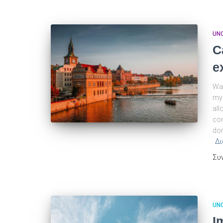
UN
C
e
Way
mys
all
con
dom
Δι
Συ
UN
I