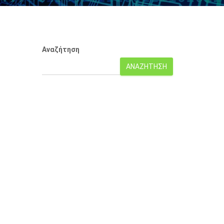
k
Αναζήτηση
ΑΝΑΖΉΤΗΣΗ