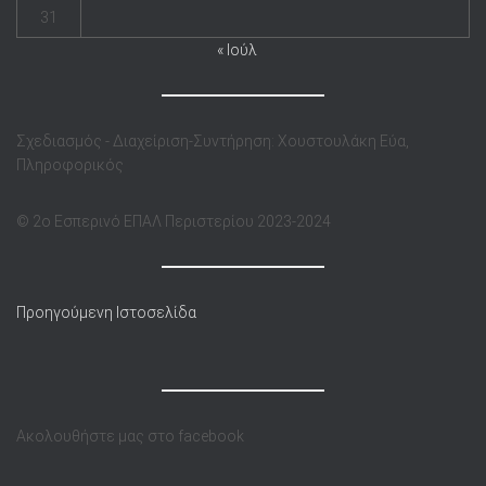
31
« Ιούλ
Σχεδιασμός - Διαχείριση-Συντήρηση: Χουστουλάκη Εύα,
Πληροφορικός
© 2o Eσπερινό ΕΠΑΛ Περιστερίου 2023-2024
Προηγούμενη Ιστοσελίδα
Ακολουθήστε μας στο facebook