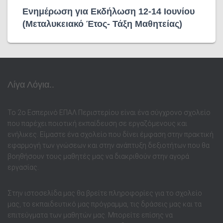
Ενημέρωση για Εκδήλωση 12-14 Ιουνίου
(Μεταλυκειακό Έτος- Τάξη Μαθητείας)
Λίγα Λόγια..
Το 2ο Εσπερινό ΕΠΑΛ Περιστερίου είναι ένα σύγχρονο σχολείο
που παρέχει ποιοτική εκπαίδευση σε εργαζόμενους και
ενήλικες. Είμαστε ένα σχολείο που δίνει έμφαση στην πρακτική
εφαρμογή των γνώσεων και στην ανάπτυξη δεξιοτήτων που θα
βοηθήσουν τους μαθητές μας να διακριθούν στην αγορά
εργασίας.
Στην ιστοσελίδα μας θα βρείτε πληροφορίες για το σχολείο
μας, το εκπαιδευτικό μας πρόγραμμα, τις δράσεις μας και τα
επιτεύγματα των μαθητών μας. Μπορείτε επίσης να