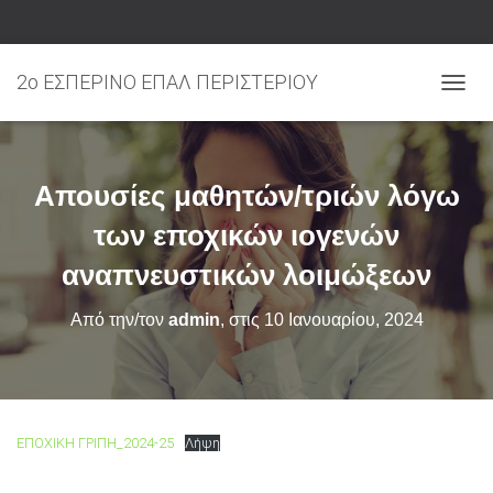
2ο ΕΣΠΕΡΙΝΟ ΕΠΑΛ ΠΕΡΙΣΤΕΡΙΟΥ
ΕΝΑΛ
Απουσίες μαθητών/τριών λόγω
των εποχικών ιογενών
αναπνευστικών λοιμώξεων
Από την/τον
admin
, στις
10 Ιανουαρίου, 2024
ΕΠΟΧΙΚΗ ΓΡΙΠΗ_2024-25
Λήψη