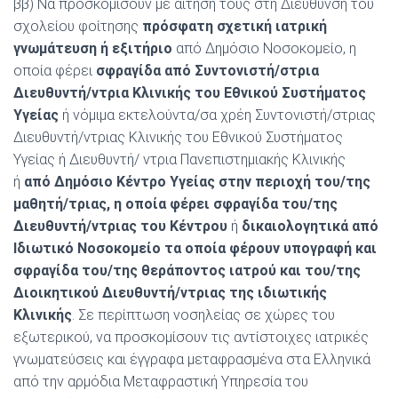
ββ) Να προσκομίσουν με αίτηση τους στη Διεύθυνση του
σχολείου φοίτησης
πρόσφατη σχετική ιατρική
γνωμάτευση ή εξιτήριο
από Δημόσιο Νοσοκομείο, η
οποία φέρει
σφραγίδα από Συντονιστή/στρια
Διευθυντή/ντρια Κλινικής του Εθνικού Συστήματος
Υγείας
ή νόμιμα εκτελούντα/σα χρέη Συντονιστή/στριας
Διευθυντή/ντριας Κλινικής του Εθνικού Συστήματος
Υγείας ή Διευθυντή/ ντρια Πανεπιστημιακής Κλινικής
ή
από Δημόσιο Κέντρο Υγείας στην περιοχή του/της
μαθητή/τριας, η οποία φέρει σφραγίδα του/της
Διευθυντή/ντριας του Κέντρου
ή
δικαιολογητικά από
Ιδιωτικό Νοσοκομείο τα οποία φέρουν υπογραφή και
σφραγίδα του/της θεράποντος ιατρού και του/της
Διοικητικού Διευθυντή/ντριας της ιδιωτικής
Κλινικής
. Σε περίπτωση νοσηλείας σε χώρες του
εξωτερικού, να προσκομίσουν τις αντίστοιχες ιατρικές
γνωματεύσεις και έγγραφα μεταφρασμένα στα Ελληνικά
από την αρμόδια Μεταφραστική Υπηρεσία του