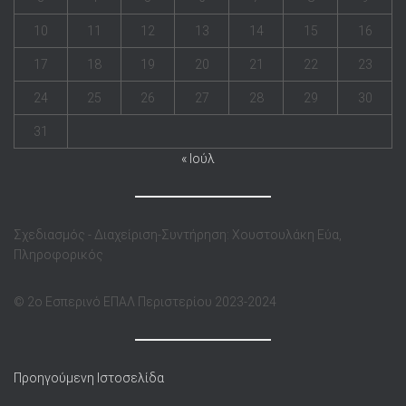
10
11
12
13
14
15
16
17
18
19
20
21
22
23
24
25
26
27
28
29
30
31
« Ιούλ
Σχεδιασμός - Διαχείριση-Συντήρηση: Χουστουλάκη Εύα,
Πληροφορικός
© 2o Eσπερινό ΕΠΑΛ Περιστερίου 2023-2024
Προηγούμενη Ιστοσελίδα