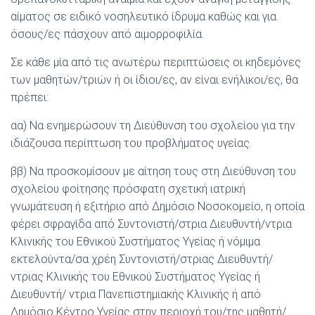
αίματος σε ειδικό νοσηλευτικό ίδρυμα καθώς και για
όσους/ες πάσχουν από αιμορροφιλία.
Σε κάθε μία από τις ανωτέρω περιπτώσεις οι κηδεμόνες
των μαθητών/τριών ή οι ίδιοι/ες, αν είναι ενήλικοι/ες, θα
πρέπει:
αα) Να ενημερώσουν τη Διεύθυνση του σχολείου για την
ιδιάζουσα περίπτωση του προβλήματος υγείας.
ββ) Να προσκομίσουν με αίτηση τους στη Διεύθυνση του
σχολείου φοίτησης πρόσφατη σχετική ιατρική
γνωμάτευση ή εξιτήριο από Δημόσιο Νοσοκομείο, η οποία
φέρει σφραγίδα από Συντονιστή/στρια Διευθυντή/ντρια
Κλινικής του Εθνικού Συστήματος Υγείας ή νόμιμα
εκτελούντα/σα χρέη Συντονιστή/στριας Διευθυντή/
ντριας Κλινικής του Εθνικού Συστήματος Υγείας ή
Διευθυντή/ ντρια Πανεπιστημιακής Κλινικής ή από
Δημόσιο Κέντρο Υγείας στην περιοχή του/της μαθητή/