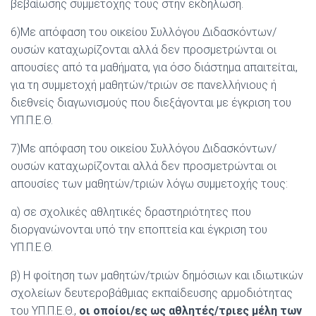
βεβαίωσης συμμετοχής τους στην εκδήλωση.
6)Με απόφαση του οικείου Συλλόγου Διδασκόντων/
ουσών καταχωρίζονται αλλά δεν προσμετρώνται οι
απουσίες από τα μαθήματα, για όσο διάστημα απαιτείται,
για τη συμμετοχή μαθητών/τριών σε πανελλήνιους ή
διεθνείς διαγωνισμούς που διεξάγονται με έγκριση του
ΥΠ.Π.Ε.Θ.
7)Με απόφαση του οικείου Συλλόγου Διδασκόντων/
ουσών καταχωρίζονται αλλά δεν προσμετρώνται οι
απουσίες των μαθητών/τριών λόγω συμμετοχής τους:
α) σε σχολικές αθλητικές δραστηριότητες που
διοργανώνονται υπό την εποπτεία και έγκριση του
ΥΠ.Π.Ε.Θ.
β) Η φοίτηση των μαθητών/τριών δημόσιων και ιδιωτικών
σχολείων δευτεροβάθμιας εκπαίδευσης αρμοδιότητας
του ΥΠ.Π.Ε.Θ.,
οι οποίοι/ες ως αθλητές/τριες μέλη των