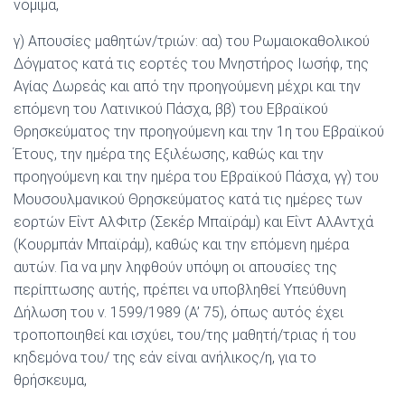
νόμιμα,
γ) Απουσίες μαθητών/τριών: αα) του Ρωμαιοκαθολικού
Δόγματος κατά τις εορτές του Μνηστήρος Ιωσήφ, της
Αγίας Δωρεάς και από την προηγούμενη μέχρι και την
επόμενη του Λατινικού Πάσχα, ββ) του Εβραϊκού
Θρησκεύματος την προηγούμενη και την 1η του Εβραϊκού
Έτους, την ημέρα της Εξιλέωσης, καθώς και την
προηγούμενη και την ημέρα του Εβραϊκού Πάσχα, γγ) του
Μουσουλμανικού Θρησκεύματος κατά τις ημέρες των
εορτών Εΐντ ΑλΦιτρ (Σεκέρ Μπαϊράμ) και Εΐντ ΑλΑντχά
(Κουρμπάν Μπαϊράμ), καθώς και την επόμενη ημέρα
αυτών. Για να μην ληφθούν υπόψη οι απουσίες της
περίπτωσης αυτής, πρέπει να υποβληθεί Υπεύθυνη
Δήλωση του ν. 1599/1989 (Α’ 75), όπως αυτός έχει
τροποποιηθεί και ισχύει, του/της μαθητή/τριας ή του
κηδεμόνα του/ της εάν είναι ανήλικος/η, για το
θρήσκευμα,