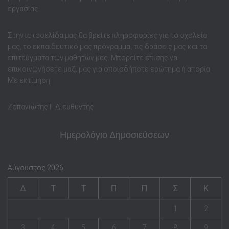
εργασίας.
Στην ιστοσελίδα μας θα βρείτε πληροφορίες για το σχολείο
μας, το εκπαιδευτικό μας πρόγραμμα, τις δράσεις μας και τα
επιτεύγματα των μαθητών μας. Μπορείτε επίσης να
επικοινωνήσετε μαζί μας για οποιοδήποτε ερώτημα ή απορία.
Με εκτίμηση
Ζοπανιώτης Γ. Διευθυντής
Ημερολόγιο Δημοσιεύσεων
Αύγουστος 2026
Δ
Τ
Τ
Π
Π
Σ
Κ
1
2
3
4
5
6
7
8
9