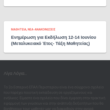
ΜΑΘΗΤΕΙΑ
ΝΕΑ-ΑΝΑΚΟΙΝΩΣΕΙΣ
Ενημέρωση για Εκδήλωση 12-14 Ιουνίου
(Μεταλυκειακό Έτος- Τάξη Μαθητείας)
Λίγα Λόγια..
Το 2ο Εσπερινό ΕΠΑΛ Περιστερίου είναι ένα σύγχρονο σχολείο
που παρέχει ποιοτική εκπαίδευση σε εργαζόμενους και
ενήλικες. Είμαστε ένα σχολείο που δίνει έμφαση στην πρακτική
εφαρμογή των γνώσεων και στην ανάπτυξη δεξιοτήτων που θα
βοηθήσουν τους μαθητές μας να διακριθούν στην αγορά