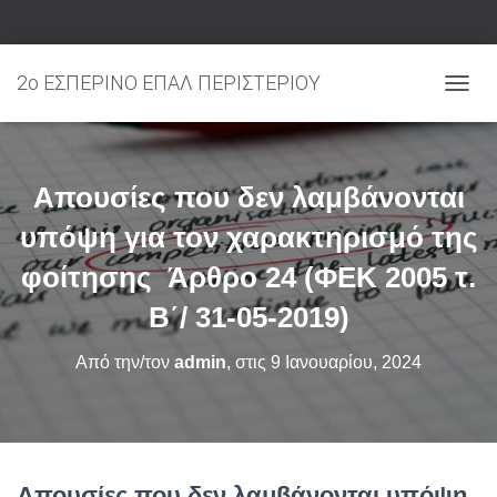
2ο ΕΣΠΕΡΙΝΟ ΕΠΑΛ ΠΕΡΙΣΤΕΡΙΟΥ
ΕΝΑΛ
Απουσίες που δεν λαμβάνονται
υπόψη για τον χαρακτηρισμό της
φοίτησης Άρθρο 24 (ΦΕΚ 2005 τ.
Β΄/ 31-05-2019)
Από την/τον
admin
, στις
9 Ιανουαρίου, 2024
Απουσίες που δεν λαμβάνονται υπόψη