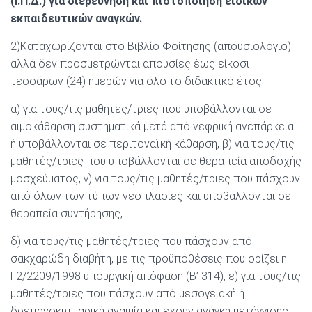
(Ι.Π.Δ.) για διερεύνηση και πιστοποίηση ειδικών
εκπαιδευτικών αναγκών.
2)Καταχωρίζονται στο Βιβλίο Φοίτησης (απουσιολόγιο)
αλλά δεν προσμετρώνται απουσίες έως είκοσι
τεσσάρων (24) ημερών για όλο το διδακτικό έτος:
α) για τους/τις μαθητές/τριες που υποβάλλονται σε
αιμοκάθαρση συστηματικά μετά από νεφρική ανεπάρκεια
ή υποβάλλονται σε περιτοναϊκή κάθαρση, β) για τους/τις
μαθητές/τριες που υποβάλλονται σε θεραπεία αποδοχής
μοσχεύματος, γ) για τους/τις μαθητές/τριες που πάσχουν
από όλων των τύπων νεοπλασίες και υποβάλλονται σε
θεραπεία συντήρησης,
δ) για τους/τις μαθητές/τριες που πάσχουν από
σακχαρώδη διαβήτη, με τις προϋποθέσεις που ορίζει η
Γ2/2209/1998 υπουργική απόφαση (Β’ 314), ε) για τους/τις
μαθητές/τριες που πάσχουν από μεσογειακή ή
δρεπανοκυτταρική αναιμία και έχουν ανάγκη μετάγγισης