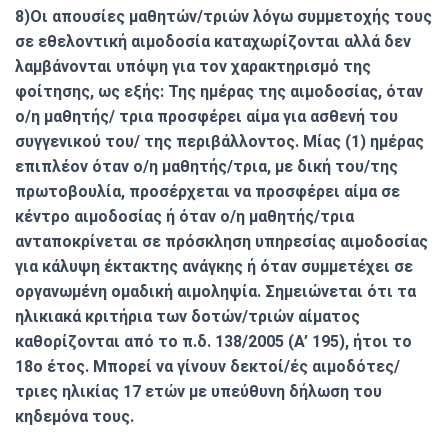
8)Οι απουσίες μαθητών/τριών λόγω συμμετοχής τους
σε εθελοντική αιμοδοσία καταχωρίζονται αλλά δεν
λαμβάνονται υπόψη για τον χαρακτηρισμό της
φοίτησης, ως εξής: Της ημέρας της αιμοδοσίας, όταν
ο/η μαθητής/ τρια προσφέρει αίμα για ασθενή του
συγγενικού του/ της περιβάλλοντος. Μίας (1) ημέρας
επιπλέον όταν ο/η μαθητής/τρια, με δική του/της
πρωτοβουλία, προσέρχεται να προσφέρει αίμα σε
κέντρο αιμοδοσίας ή όταν ο/η μαθητής/τρια
ανταποκρίνεται σε πρόσκληση υπηρεσίας αιμοδοσίας
για κάλυψη έκτακτης ανάγκης ή όταν συμμετέχει σε
οργανωμένη ομαδική αιμοληψία. Σημειώνεται ότι τα
ηλικιακά κριτήρια των δοτών/τριών αίματος
καθορίζονται από το π.δ. 138/2005 (Α’ 195), ήτοι το
18ο έτος. Μπορεί να γίνουν δεκτοί/ές αιμοδότες/
τριες ηλικίας 17 ετών με υπεύθυνη δήλωση του
κηδεμόνα τους.