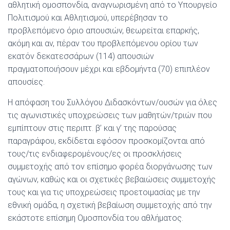
αθλητική ομοσπονδία, αναγνωρισμένη από το Υπουργείο
Πολιτισμού και Αθλητισμού, υπερέβησαν το
προβλεπόμενο όριο απουσιών, θεωρείται επαρκής,
ακόμη και αν, πέραν του προβλεπόμενου ορίου των
εκατόν δεκατεσσάρων (114) απουσιών
πραγματοποιήσουν μέχρι και εβδομήντα (70) επιπλέον
απουσίες.
Η απόφαση του Συλλόγου Διδασκόντων/ουσών για όλες
τις αγωνιστικές υποχρεώσεις των μαθητών/τριών που
εμπίπτουν στις περιπτ. β’ και γ’ της παρούσας
παραγράφου, εκδίδεται εφόσον προσκομίζονται από
τους/τις ενδιαφερομένους/ες οι προσκλήσεις
συμμετοχής από τον επίσημο φορέα διοργάνωσης των
αγώνων, καθώς και οι σχετικές βεβαιώσεις συμμετοχής
τους και για τις υποχρεώσεις προετοιμασίας με την
εθνική ομάδα, η σχετική βεβαίωση συμμετοχής από την
εκάστοτε επίσημη Ομοσπονδία του αθλήματος.